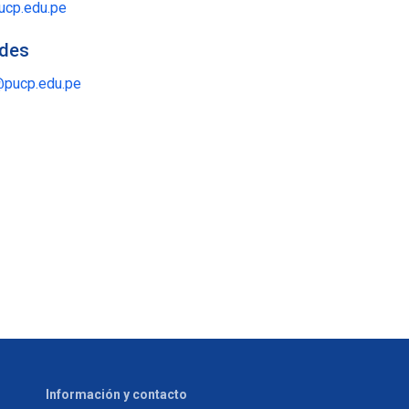
ucp.edu.pe
ades
o@pucp.edu.pe
Información y contacto