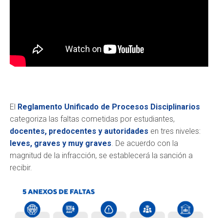
El
Reglamento Unificado de Procesos Disciplinarios
categoriza las faltas cometidas por estudiantes,
docentes, predocentes y autoridades
en tres niveles:
leves, graves y muy graves
. De acuerdo con la
magnitud de la infracción, se establecerá la sanción a
recibir.